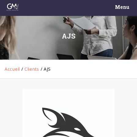
Menu
AJS
Accueil
/
Clients
/
AJS