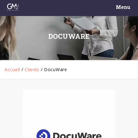
Menu
DOCUWARE
Accueil
/
Clients
/
DocuWare