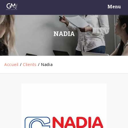
Menu
NADIA
Accueil
/
Clients
/
Nadia