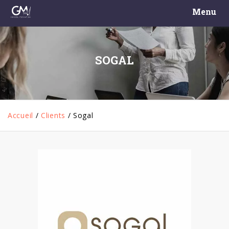
Menu
SOGAL
Accueil
/
Clients
/
Sogal