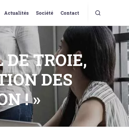
Actualités
Société
Contact
L DE TROIE,
TION DES
N ! »