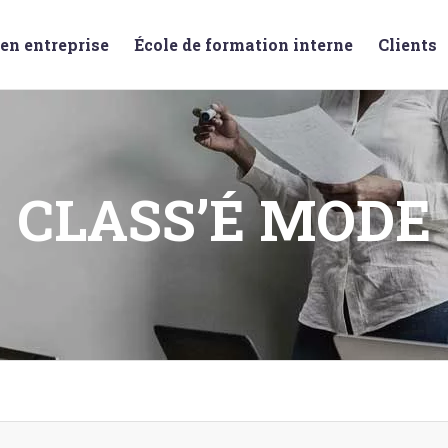
en entreprise
École de formation interne
Clients
CLASS’É MODE