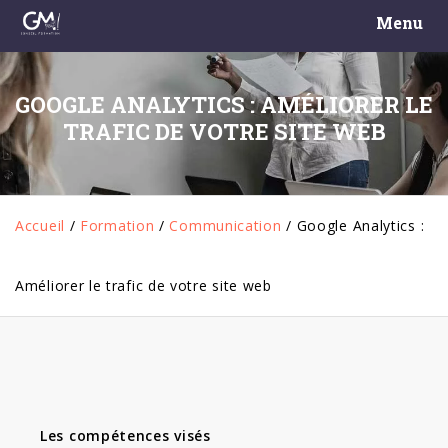
Menu
GOOGLE ANALYTICS : AMÉLIORER LE
TRAFIC DE VOTRE SITE WEB
Accueil
/
Formation
/
Communication
/
Google Analytics :
Améliorer le trafic de votre site web
Les compétences visés