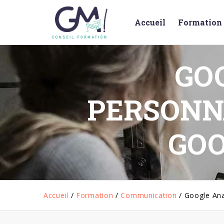
Accueil
Formation 
GOO
PERSONN
GO
Accueil
/
Formation
/
Communication
/
Google Ana