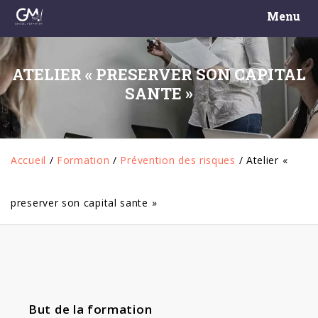
Menu
ATELIER « PRESERVER SON CAPITAL
SANTE »
Accueil
/
Formation
/
Prévention des risques
/
Atelier «
preserver son capital sante »
But de la formation