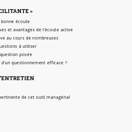
CILITANTE »
ne bonne écoute
ques et avantages de l’écoute active
ctive au cours de nombreuses
uestions à utiliser
a question posée
 d’un questionnement efficace ?
D’ENTRETIEN
n pertinente de cet outil managérial