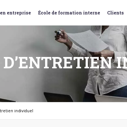
en entreprise
École de formation interne
Clients
 D’ENTRETIEN I
retien individuel