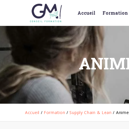
Accueil
Formation 
ANIM
Accueil
/
Formation
/
Supply Chain & Lean
/
Anime