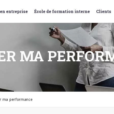
en entreprise
École de formation interne
Clients
ER MA PERFOR
r ma performance