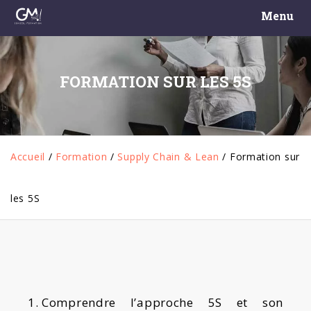
Menu
FORMATION SUR LES 5S
Accueil
/
Formation
/
Supply Chain & Lean
/
Formation sur
les 5S
Comprendre l’approche 5S et son