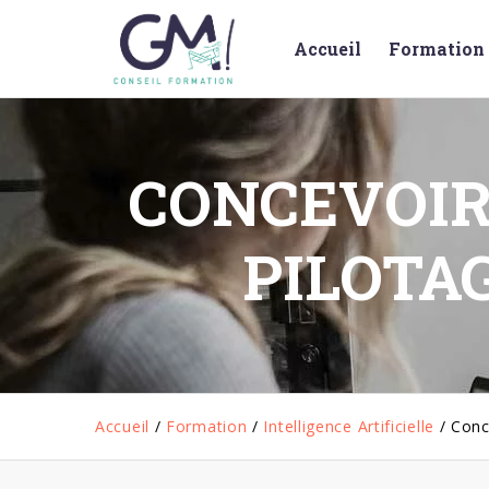
Accueil
Formation 
CONCEVOIR 
PILOTA
Accueil
/
Formation
/
Intelligence Artificielle
/
Conc