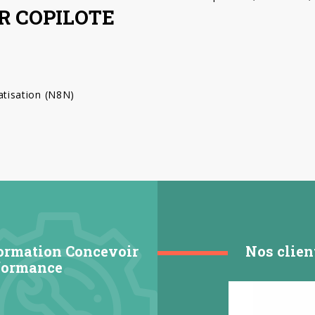
R COPILOTE
atisation (N8N)
ormation Concevoir
Nos clien
rformance