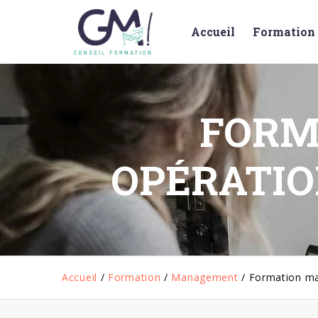
Accueil
Formation 
FORM
OPÉRATIO
Accueil
/
Formation
/
Management
/
Formation ma