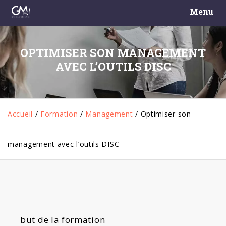
Menu
OPTIMISER SON MANAGEMENT
AVEC L’OUTILS DISC
Accueil
/
Formation
/
Management
/
Optimiser son
management avec l’outils DISC
but de la formation