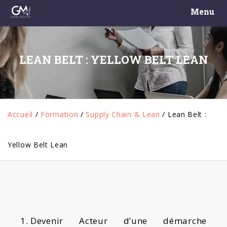
Menu
LEAN BELT : YELLOW BELT LEAN
Accueil
/
Formation
/
Supply Chain & Lean
/
Lean Belt :
Yellow Belt Lean
Devenir Acteur d’une démarche