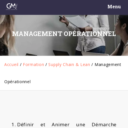
Menu
MANAGEMENT OPÉRATIONNEL
Accueil
/
Formation
/
Supply Chain & Lean
/
Management
Opérationnel
Définir et Animer une Démarche