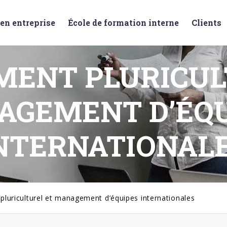
en entreprise
École de formation interne
Clients
ENT PLURICUL
AGEMENT D’ÉQU
NTERNATIONAL
luriculturel et management d’équipes internationales