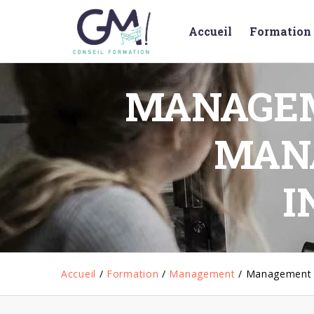
Accueil
Formation 
MANAGEM
MAN
I
Accueil
/
Formation
/
Management
/
Management p