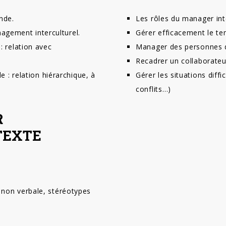
nde.
Les rôles du manager inte
agement interculturel.
Gérer efficacement le te
 : relation avec
Manager des personnes de
Recadrer un collaborateu
le : relation hiérarchique, à
Gérer les situations diffi
conflits…)
R
TEXTE
t non verbale, stéréotypes